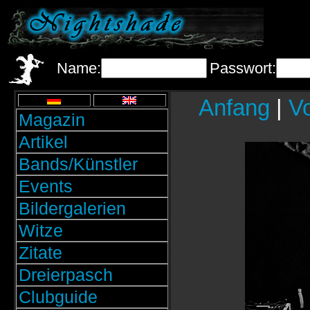
Name:
Passwort:
Anfang
|
Vo
Magazin
Artikel
Bands/Künstler
Events
Bildergalerien
Witze
Zitate
Dreierpasch
Clubguide