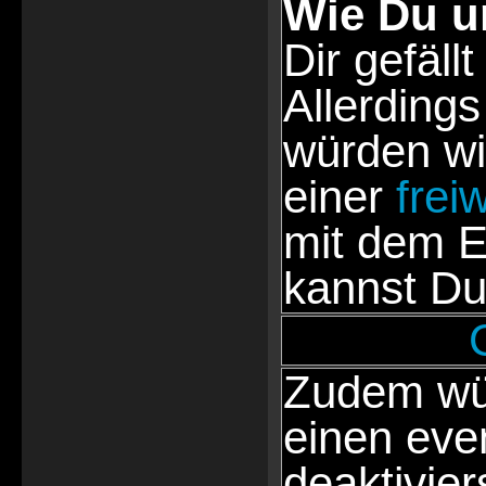
Wie Du u
Dir gefällt
Allerdings
würden wi
einer
frei
mit dem E
kannst Du
Zudem wür
einen eve
deaktivie