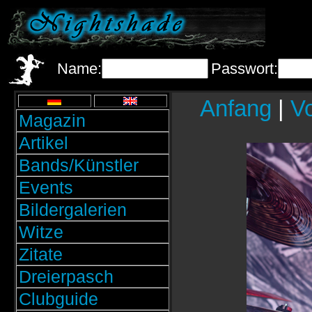
Name:
Passwort:
Anfang
|
Vo
Magazin
Artikel
Bands/Künstler
Events
Bildergalerien
Witze
Zitate
Dreierpasch
Clubguide