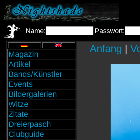
Name:
Passwort:
Anfang
|
Vo
Magazin
Artikel
Bands/Künstler
Events
Bildergalerien
Witze
Zitate
Dreierpasch
Clubguide