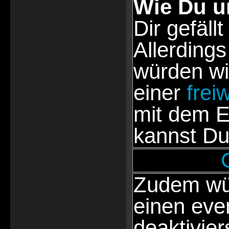
Wie Du u
Dir gefällt
Allerdings
würden wi
einer
frei
mit dem E
kannst Du
Zudem wür
einen eve
deaktivie