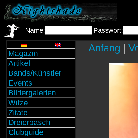
Name:
Passwort:
Anfang
|
Vo
Magazin
Artikel
Bands/Künstler
Events
Bildergalerien
Witze
Zitate
Dreierpasch
Clubguide