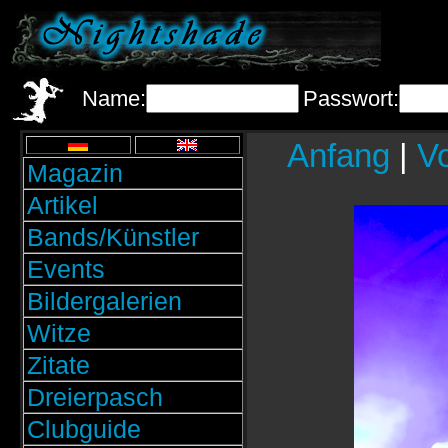
Name:
Passwort:
Anfang
|
Vo
Magazin
Artikel
Bands/Künstler
Events
Bildergalerien
Witze
Zitate
Dreierpasch
Clubguide