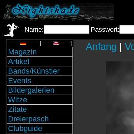
Name:
Passwort:
Anfang
|
Vo
Magazin
Artikel
Bands/Künstler
Events
Bildergalerien
Witze
Zitate
Dreierpasch
Clubguide