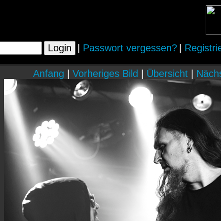
|
Passwort vergessen?
|
Registri
Anfang
|
Vorheriges Bild
|
Übersicht
|
Nächs