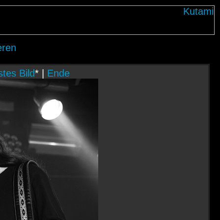
eren
tes Bild
* |
Ende