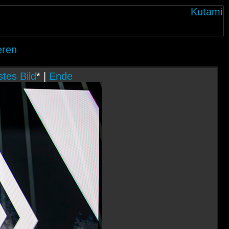
eren
tes Bild
* |
Ende