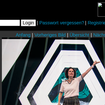
|
Passwort vergessen?
|
Registri
Anfang
|
Vorheriges Bild
|
Übersicht
|
Nächs