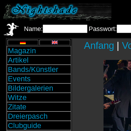
Name:
Passwort:
Anfang
|
Vo
Magazin
Artikel
Bands/Künstler
Events
Bildergalerien
Witze
Zitate
Dreierpasch
Clubguide