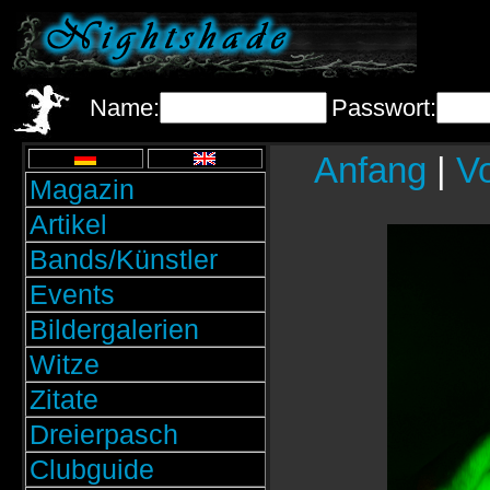
Name:
Passwort:
Anfang
|
Vo
Magazin
Artikel
Bands/Künstler
Events
Bildergalerien
Witze
Zitate
Dreierpasch
Clubguide