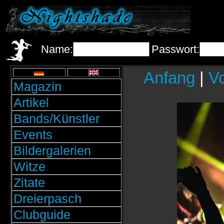
Name:
Passwort:
Anfang
|
Vo
Magazin
Artikel
Bands/Künstler
Events
Bildergalerien
Witze
Zitate
Dreierpasch
Clubguide