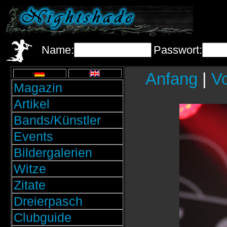
Name:
Passwort:
Anfang
|
Vo
Magazin
Artikel
Bands/Künstler
Events
Bildergalerien
Witze
Zitate
Dreierpasch
Clubguide