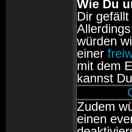
Wie Du u
Dir gefällt
Allerdings
würden wi
einer
frei
mit dem E
kannst Du
Zudem wür
einen eve
deaktivie