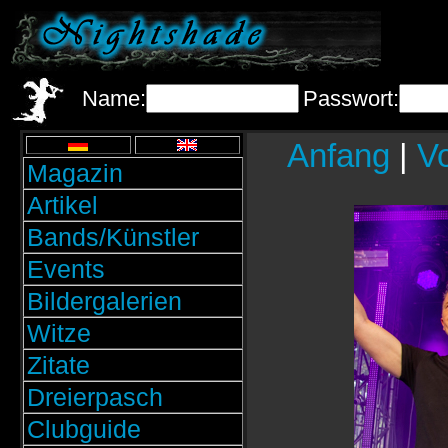
Name:
Passwort:
Anfang
|
Vo
Magazin
Artikel
Bands/Künstler
Events
Bildergalerien
Witze
Zitate
Dreierpasch
Clubguide