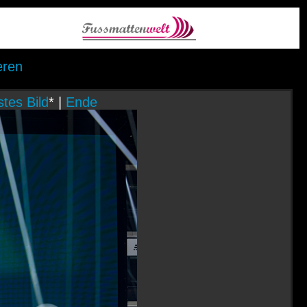
eren
tes Bild
* |
Ende