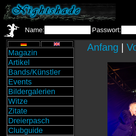
Name:
Passwort:
Anfang
|
Vo
Magazin
Artikel
Bands/Künstler
Events
Bildergalerien
Witze
Zitate
Dreierpasch
Clubguide