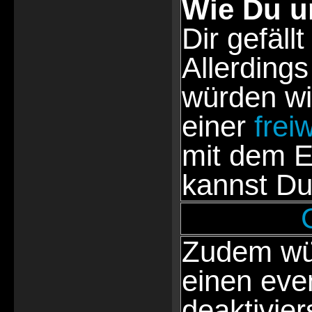
Wie Du u
Dir gefällt
Allerdings
würden wi
einer
frei
mit dem E
kannst Du
Zudem wür
einen eve
deaktivie