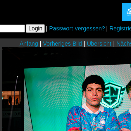
|
Passwort vergessen?
|
Registri
Anfang
|
Vorheriges Bild
|
Übersicht
|
Nächs