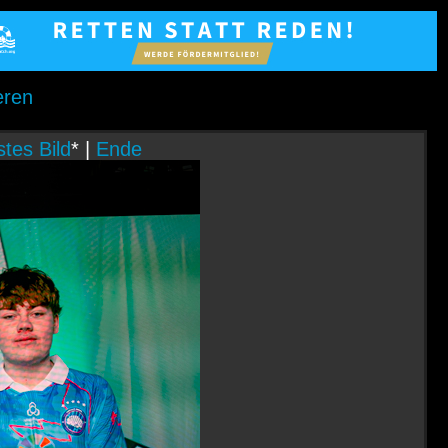
eren
tes Bild
* |
Ende