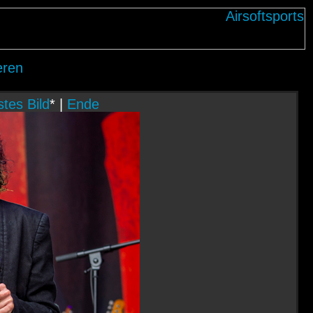
eren
tes Bild
* |
Ende