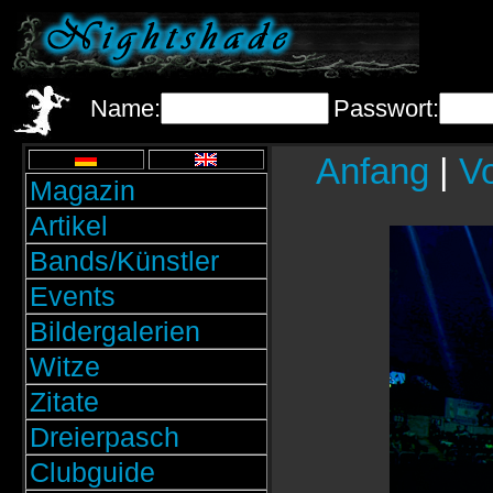
Name:
Passwort:
Anfang
|
Vo
Magazin
Artikel
Bands/Künstler
Events
Bildergalerien
Witze
Zitate
Dreierpasch
Clubguide