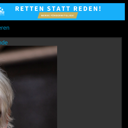
eren
nde