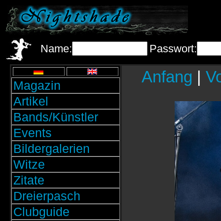
Name:
Passwort:
Anfang
|
Vo
Magazin
Artikel
Bands/Künstler
Events
Bildergalerien
Witze
Zitate
Dreierpasch
Clubguide