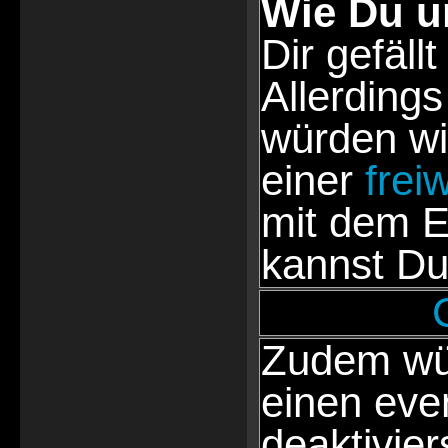
Wie Du u
Dir gefällt
Allerdings
würden wi
einer
frei
mit dem E
kannst Du
Zudem wür
einen eve
deaktivie