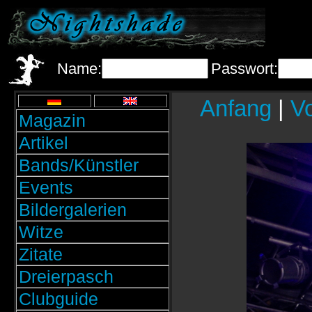
Name:
Passwort:
Anfang
|
Vo
Magazin
Artikel
Bands/Künstler
Events
Bildergalerien
Witze
Zitate
Dreierpasch
Clubguide