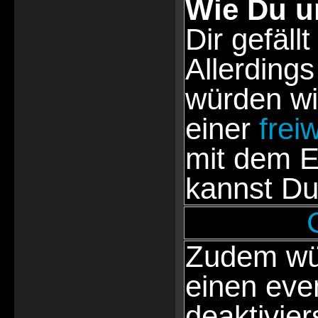
Wie Du u
Dir gefällt
Allerdings
würden wi
einer
frei
mit dem E
kannst Du
Zudem wür
einen eve
deaktivie