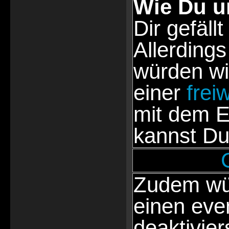
Wie Du u
Dir gefällt
Allerdings
würden wi
einer
frei
mit dem E
kannst Du
Zudem wür
einen eve
deaktivie