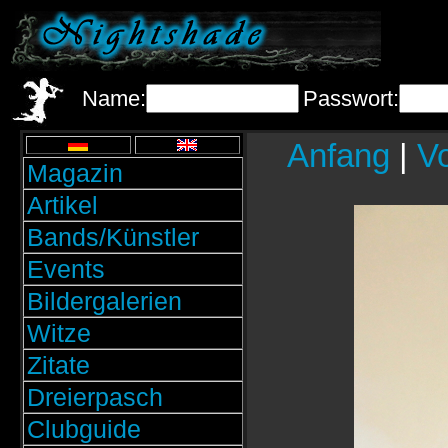
Name:
Passwort:
Anfang
|
Vo
Magazin
Artikel
Bands/Künstler
Events
Bildergalerien
Witze
Zitate
Dreierpasch
Clubguide