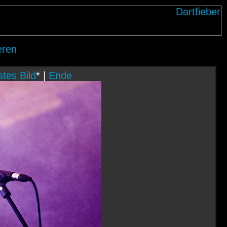
eren
tes Bild
* |
Ende