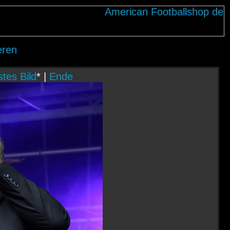
eren
tes Bild
* |
Ende