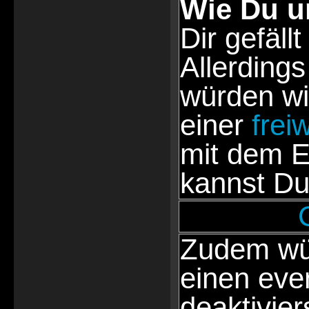
Wie Du u
Dir gefällt
Allerdings
würden wi
einer
frei
mit dem E
kannst Du
Zudem wür
einen eve
deaktivie