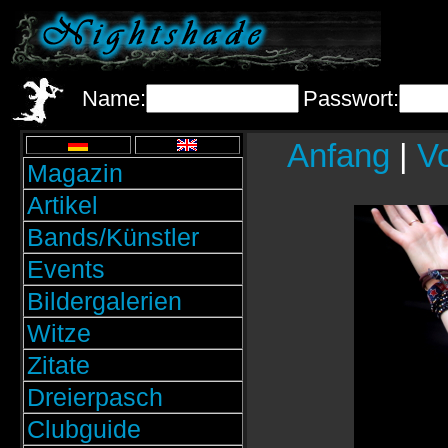
Name:
Passwort:
Anfang
|
Vo
Magazin
Artikel
Bands/Künstler
Events
Bildergalerien
Witze
Zitate
Dreierpasch
Clubguide