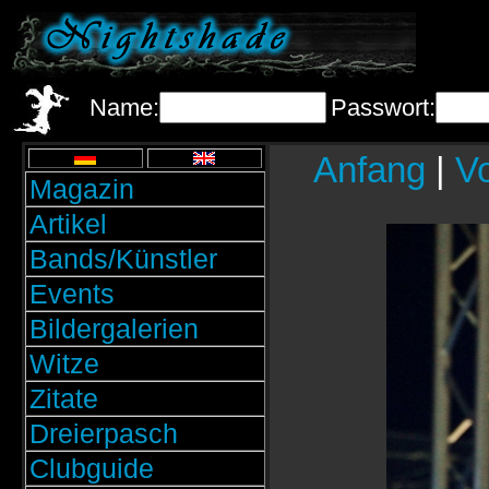
Name:
Passwort:
Anfang
|
Vo
Magazin
Artikel
Bands/Künstler
Events
Bildergalerien
Witze
Zitate
Dreierpasch
Clubguide