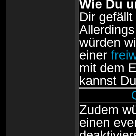
Wie Du u
Dir gefällt
Allerdings
würden wi
einer
frei
mit dem E
kannst Du
Zudem wür
einen eve
deaktivie