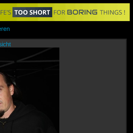
eren
icht