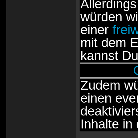
Allerdings
würden wi
einer
frei
mit dem E
kannst Du
Zudem wür
einen eve
deaktivie
Inhalte in