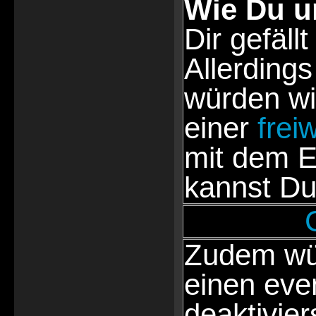
Wie Du u
Dir gefällt
Allerdings
würden wi
einer
frei
mit dem E
kannst Du
Zudem wür
einen eve
deaktivie