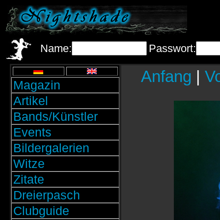
Name:
Passwort:
Anfang
|
Vo
Magazin
Artikel
Bands/Künstler
Events
Bildergalerien
Witze
Zitate
Dreierpasch
Clubguide