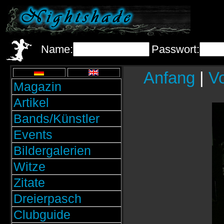
Name:
Passwort:
Anfang
|
Vo
Magazin
Artikel
Bands/Künstler
Events
Bildergalerien
Witze
Zitate
Dreierpasch
Clubguide