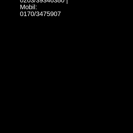
0203/39346380 |
Mobil:
0170/3475907