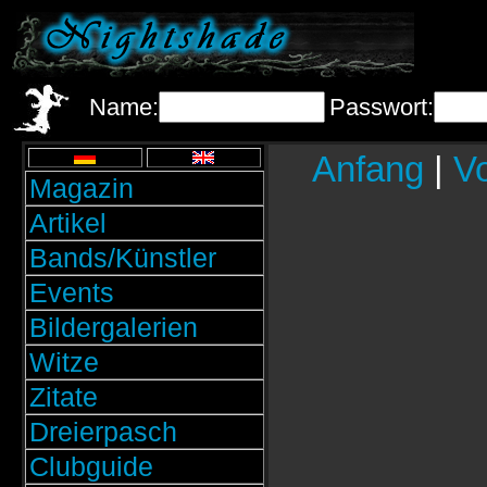
Name:
Passwort:
Anfang
|
Vo
Magazin
Artikel
Bands/Künstler
Events
Bildergalerien
Witze
Zitate
Dreierpasch
Clubguide