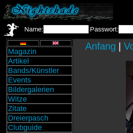
Name:
Passwort:
Anfang
|
Vo
Magazin
Artikel
Bands/Künstler
Events
Bildergalerien
Witze
Zitate
Dreierpasch
Clubguide