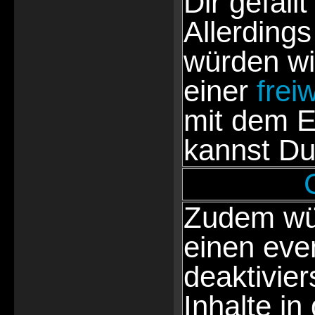
Dir gefällt
Allerdings
würden wi
einer
frei
mit dem E
kannst Du
Zudem wür
einen eve
deaktivie
Inhalte in