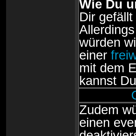
Wie Du u
Dir gefällt
Allerdings
würden wi
einer
frei
mit dem E
kannst Du
Zudem wür
einen eve
deaktivie