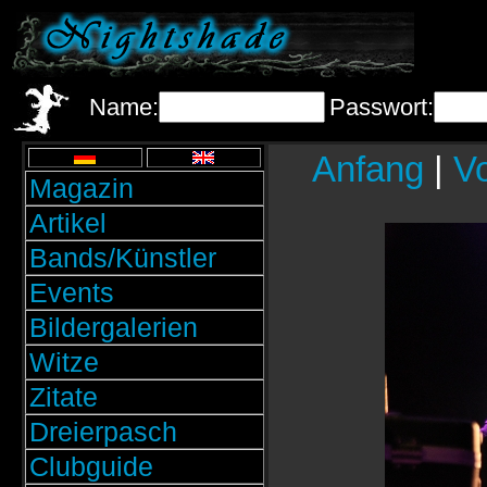
Name:
Passwort:
Anfang
|
Vo
Magazin
Artikel
Bands/Künstler
Events
Bildergalerien
Witze
Zitate
Dreierpasch
Clubguide