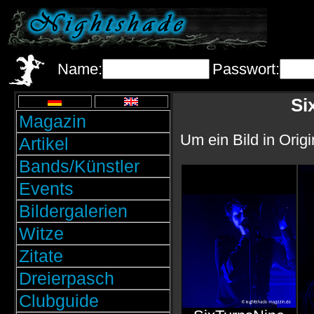
Name:
Passwort:
Si
Magazin
Um ein Bild in Orig
Artikel
Bands/Künstler
Events
Bildergalerien
Witze
Zitate
Dreierpasch
Clubguide