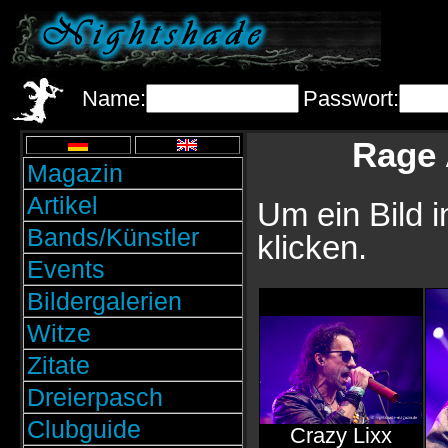
Name:
Passwort:
Rage 
Magazin
Artikel
Um ein Bild i
Bands/Künstler
klicken.
Events
Bildergalerien
Witze
Zitate
Dreierpasch
Clubguide
Crazy Lixx