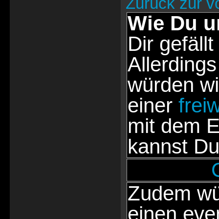
Zurück zur v
Wie Du u
Dir gefällt
Allerdings
würden wi
einer
frei
mit dem E
kannst Du
Zudem wür
einen eve