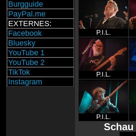
Burgguide
PayPal.me
EXTERNES:
P.I.L.
Facebook
Bluesky
YouTube 1
YouTube 2
TikTok
P.I.L.
Instagram
P.I.L.
Schau 