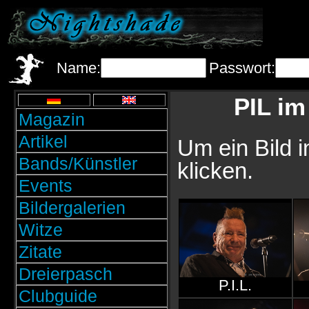
Name:
Passwort:
PIL im
Magazin
Artikel
Um ein Bild i
Bands/Künstler
klicken.
Events
Bildergalerien
Witze
Zitate
Dreierpasch
P.I.L.
Clubguide