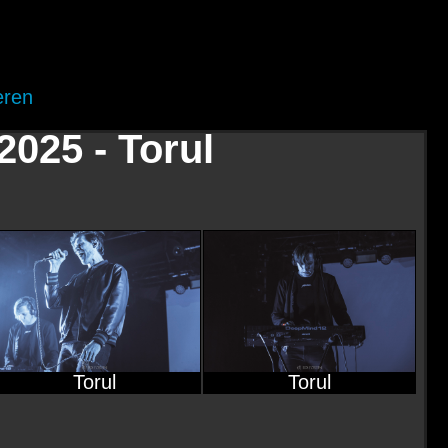
eren
025 - Torul
Torul
Torul