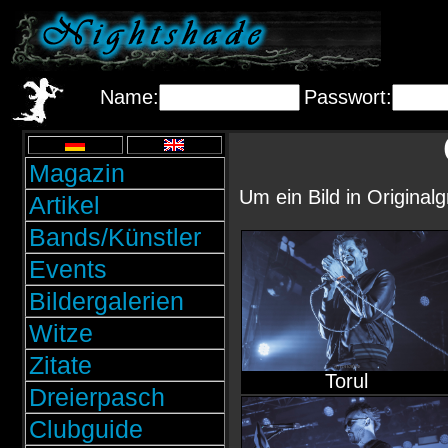
Name:
Passwort:
Magazin
Um ein Bild in Original
Artikel
Bands/Künstler
Events
Bildergalerien
Witze
Zitate
Torul
Dreierpasch
Clubguide