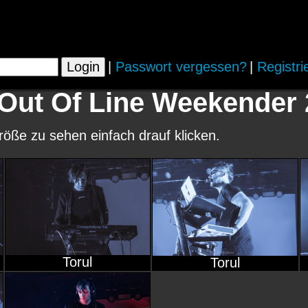
|
Passwort vergessen?
|
Registri
Out Of Line Weekender 2
größe zu sehen einfach drauf klicken.
Torul
Torul