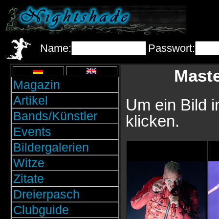
Name:
Passwort:
Maste
Magazin
Artikel
Um ein Bild i
Bands/Künstler
klicken.
Events
Bildergalerien
Witze
Zitate
Dreierpasch
Clubguide