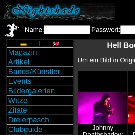
Name:
Passwort:
Hell B
Magazin
Um ein Bild in Orig
Artikel
Bands/Künstler
Events
Bildergalerien
Witze
Zitate
Dreierpasch
Johnny
Clubguide
Deathshadow