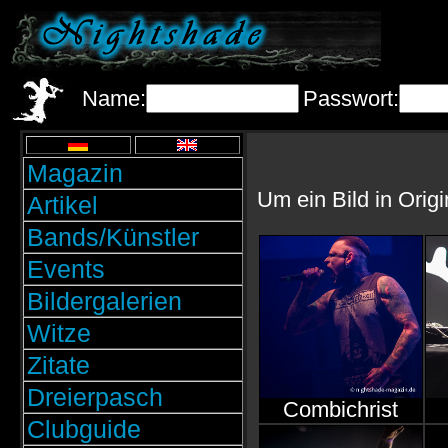
Name:
Passwort:
Magazin
Um ein Bild in Orig
Artikel
Bands/Künstler
Events
Bildergalerien
Witze
Zitate
Dreierpasch
Combichrist
Clubguide