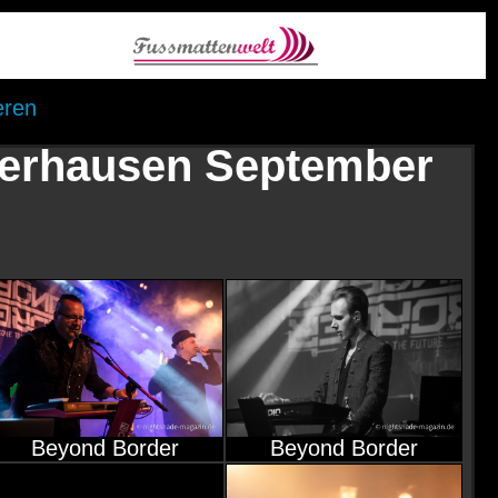
eren
berhausen September
Beyond Border
Beyond Border