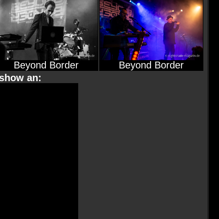
Beyond Border
Beyond Border
eshow an: