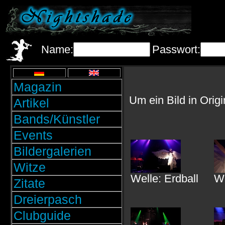
Name:
Passwort:
Magazin
Um ein Bild in Orig
Artikel
Bands/Künstler
Events
Bildergalerien
Witze
Welle: Erdball
We
Zitate
Dreierpasch
Clubguide