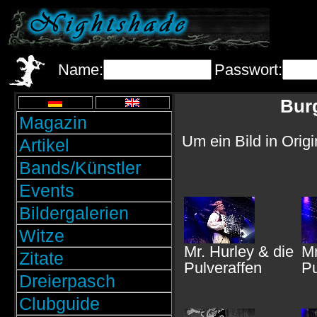
Name:
Passwort:
Burg
Magazin
Um ein Bild in Orig
Artikel
Bands/Künstler
Events
Bildergalerien
Witze
Mr. Hurley & die
Mr
Zitate
Pulveraffen
Pu
Dreierpasch
Clubguide