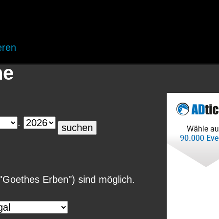
eren
he
.
r "Goethes Erben") sind möglich.