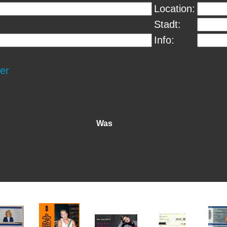
Location:
Stadt:
Info:
er
Was