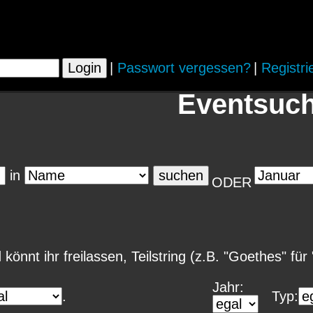
|
Passwort vergessen?
|
Registri
Eventsuc
in
ODER
 könnt ihr freilassen, Teilstring (z.B. "Goethes" fü
Jahr:
.
Typ: