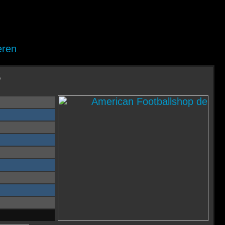
eren
s