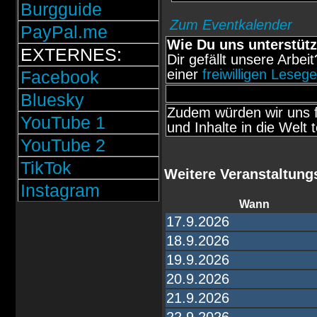
Burgguide
Zum Eventkalender
PayPal.me
Wie Du uns unterstütz
EXTERNES:
Dir gefällt unsere Arbei
einer
freiwilligen Leseg
Facebook
Bluesky
Zudem würden wir uns f
YouTube 1
und Inhalte in die Welt t
YouTube 2
TikTok
Weitere Veranstaltung
Instagram
Wann
17.9.2026
18.9.2026
19.9.2026
20.9.2026
21.9.2026