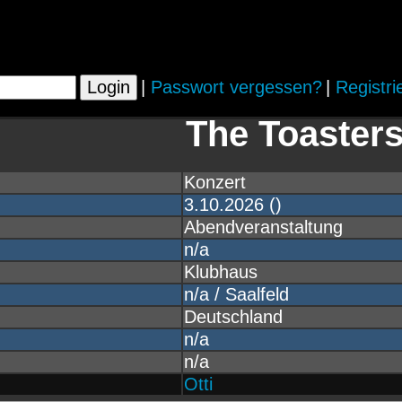
|
Passwort vergessen?
|
Registri
The Toaster
Konzert
3.10.2026 ()
Abendveranstaltung
n/a
Klubhaus
n/a / Saalfeld
Deutschland
n/a
n/a
:
Otti