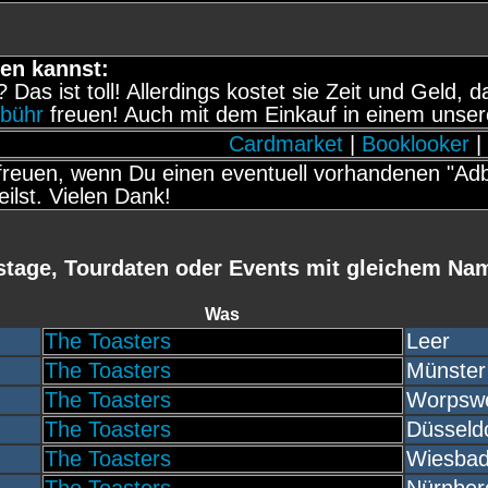
en kannst:
t? Das ist toll! Allerdings kostet sie Zeit und Geld
ebühr
freuen! Auch mit dem Einkauf in einem unser
Cardmarket
|
Booklooker
|
reuen, wenn Du einen eventuell vorhandenen "Adbl
eilst. Vielen Dank!
stage, Tourdaten oder Events mit gleichem Na
Was
The Toasters
Leer
The Toasters
Münster
The Toasters
Worpsw
The Toasters
Düsseld
The Toasters
Wiesba