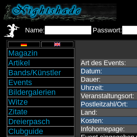
Name:
Passwort:
Magazin
Artikel
Art des Events:
Datum:
Bands/Künstler
Dauer:
Events
Uhrzeit:
Bildergalerien
Veranstaltungsort:
Witze
Postleitzahl/Ort:
Zitate
Land:
Kosten:
Dreierpasch
Infohomepage:
Clubguide