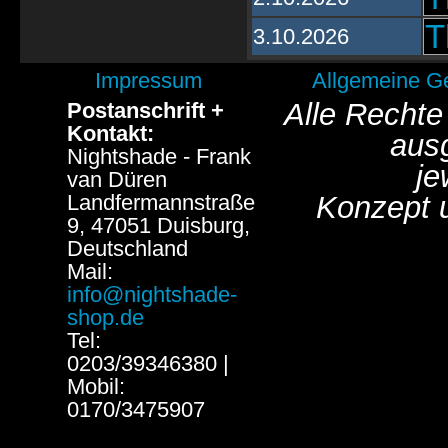
T
3.10.2026
Impressum
Allgemeine G
Alle Rechte
Postanschrift +
Kontakt:
aus
Nightshade - Frank
je
van Düren
Landfermannstraße
Konzept 
9, 47051 Duisburg,
Deutschland
Mail:
info@nightshade-
shop.de
Tel:
0203/39346380 |
Mobil:
0170/3475907