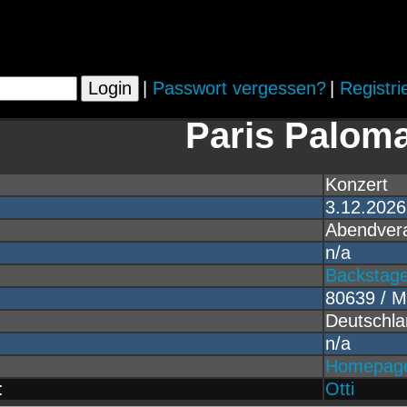
|
Passwort vergessen?
|
Registri
Paris Palom
Konzert
3.12.2026
Abendvera
n/a
Backstag
80639 / 
Deutschla
n/a
Homepag
:
Otti