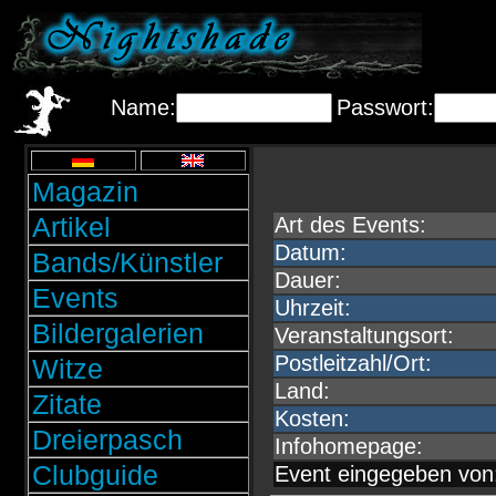
Name:
Passwort:
Magazin
Artikel
Art des Events:
Datum:
Bands/Künstler
Dauer:
Events
Uhrzeit:
Bildergalerien
Veranstaltungsort:
Postleitzahl/Ort:
Witze
Land:
Zitate
Kosten:
Dreierpasch
Infohomepage:
Clubguide
Event eingegeben von