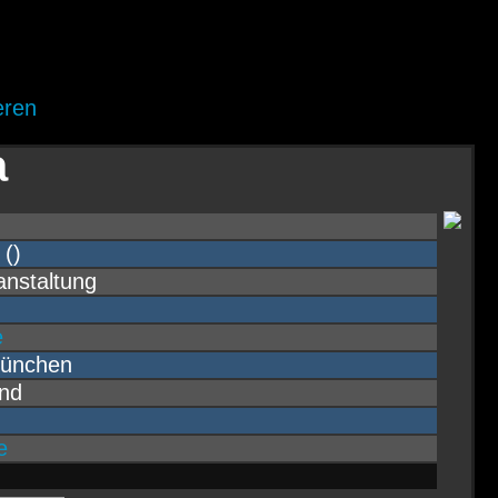
eren
a
 ()
nstaltung
e
München
nd
e