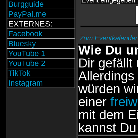
Event eingegeben 
Burgguide
PayPal.me
EXTERNES:
Facebook
Zum Eventkalender
Bluesky
Wie Du un
YouTube 1
Dir gefällt
YouTube 2
TikTok
Allerdings
Instagram
würden wir
einer
frei
mit dem E
kannst Du 