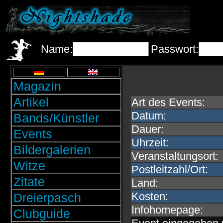
Name:
Passwort:
Magazin
Artikel
Art des Events:
Datum:
Bands/Künstler
Dauer:
Events
Uhrzeit:
Bildergalerien
Veranstaltungsort:
Witze
Postleitzahl/Ort:
Zitate
Land:
Kosten:
Dreierpasch
Infohomepage:
Clubguide