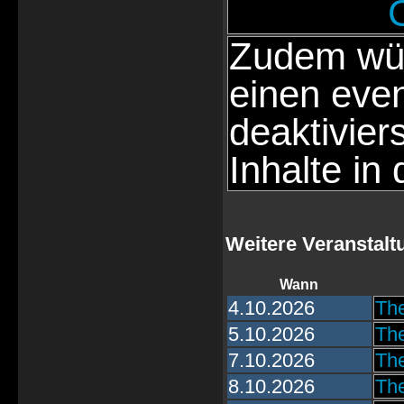
Zudem wür
einen eve
deaktivier
Inhalte in 
Weitere Veranstalt
Wann
4.10.2026
The
5.10.2026
The
7.10.2026
The
8.10.2026
The