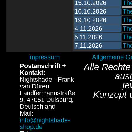
15.10.2026
The
16.10.2026
The
19.10.2026
The
4.11.2026
The
5.11.2026
The
7.11.2026
The
Impressum
Allgemeine G
Alle Rechte
Postanschrift +
Kontakt:
aus
Nightshade - Frank
je
van Düren
Landfermannstraße
Konzept 
9, 47051 Duisburg,
Deutschland
Mail:
info@nightshade-
shop.de