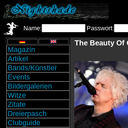
Name:
Passwort:
The Beauty Of 
Magazin
Artikel
Bands/Künstler
Events
Bildergalerien
Witze
Zitate
Dreierpasch
Clubguide