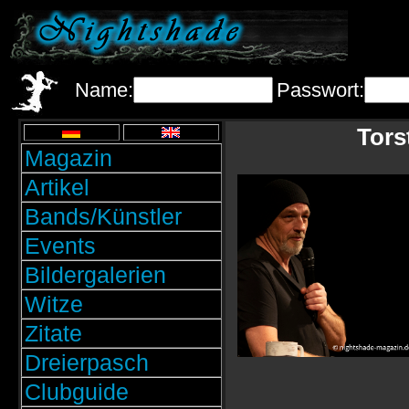
Name:
Passwort:
Tors
Magazin
Artikel
Bands/Künstler
Events
Bildergalerien
Witze
Zitate
Dreierpasch
Clubguide