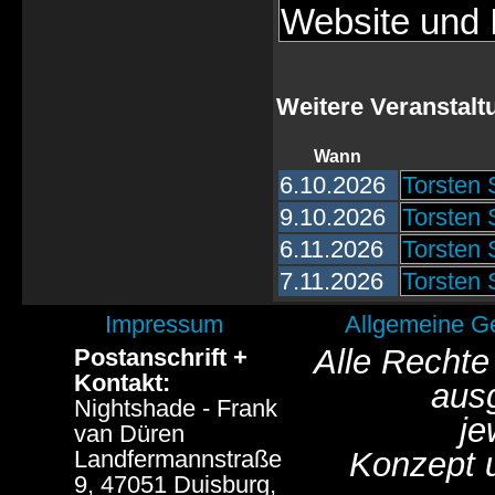
Website und I
Weitere Veranstalt
Wann
6.10.2026
Torsten 
9.10.2026
Torsten 
6.11.2026
Torsten 
7.11.2026
Torsten 
Impressum
Allgemeine G
Alle Rechte
Postanschrift +
Kontakt:
aus
Nightshade - Frank
je
van Düren
Landfermannstraße
Konzept 
9, 47051 Duisburg,